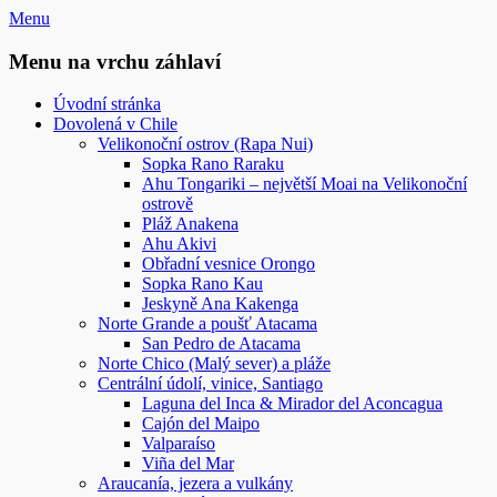
Přejít
Menu
k
obsahu
Menu na vrchu záhlaví
webu
Úvodní stránka
Dovolená v Chile
Velikonoční ostrov (Rapa Nui)
Sopka Rano Raraku
Ahu Tongariki – největší Moai na Velikonoční
ostrově
Pláž Anakena
Ahu Akivi
Obřadní vesnice Orongo
Sopka Rano Kau
Jeskyně Ana Kakenga
Norte Grande a poušť Atacama
San Pedro de Atacama
Norte Chico (Malý sever) a pláže
Centrální údolí, vinice, Santiago
Laguna del Inca & Mirador del Aconcagua
Cajón del Maipo
Valparaíso
Viña del Mar
Araucanía, jezera a vulkány