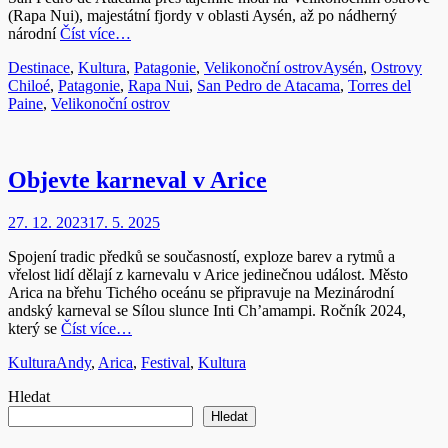
(Rapa Nui), majestátní fjordy v oblasti Aysén, až po nádherný
národní
Číst více…
Rubriky
Štítky
Destinace
,
Kultura
,
Patagonie
,
Velikonoční ostrov
Aysén
,
Ostrovy
Chiloé
,
Patagonie
,
Rapa Nui
,
San Pedro de Atacama
,
Torres del
Paine
,
Velikonoční ostrov
Objevte karneval v Arice
Publikováno
27. 12. 2023
17. 5. 2025
Spojení tradic předků se současností, exploze barev a rytmů a
vřelost lidí dělají z karnevalu v Arice jedinečnou událost. Město
Arica na břehu Tichého oceánu se připravuje na Mezinárodní
andský karneval se Sílou slunce Inti Ch’amampi. Ročník 2024,
který se
Číst více…
Rubriky
Štítky
Kultura
Andy
,
Arica
,
Festival
,
Kultura
Hledat
Hledat