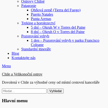
Ostrovy Chiloé
Patagonie
Ohňová země (Tierra del Fuego)
Puerto Natales
Punta Arenas
Treking a horolezectví
5 dní – Okruh W v Torres del Paine
8 dní – Okruh O v Torres del Paine
Pozorování velryb
1 den – Pozorování velryb v parku Francisco
Coloane
Standardní itineráře
Blog
Kontaktujte nás
E-
Telefon
Menu
mail
Chile a Velikonoční ostrov
Dovolená v Chile za výhodné ceny od místní cestovní kanceláře
Hledat:
Hlavní menu