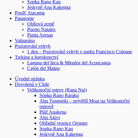
Sopka Rano Kau
Jeskyně Ana Kakenga
Poušť Atacama
Patagonie
Ohňová země
Puerto Natales
Punta Arenas
Valparaíso
Pozorování velryb
1 den – Pozorování velryb v parku Francisco Coloane
Treking a horolezectví
Laguna del Inca & Mirador del Aconcagua
Cajón del Maipo
Úvodní stránka
Dovolená v Chile
Velikonoční ostrov (Rapa Nui)
Sopka Rano Raraku
Ahu Tongariki – největší Moai na Velikonoční
ostrově
Pláž Anakena
Ahu Akivi
Obřadní vesnice Orongo
Sopka Rano Kau
Jeskyně Ana Kakenga