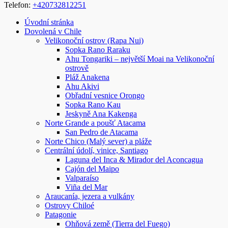
Telefon:
+420732812251
Úvodní stránka
Dovolená v Chile
Velikonoční ostrov (Rapa Nui)
Sopka Rano Raraku
Ahu Tongariki – největší Moai na Velikonoční
ostrově
Pláž Anakena
Ahu Akivi
Obřadní vesnice Orongo
Sopka Rano Kau
Jeskyně Ana Kakenga
Norte Grande a poušť Atacama
San Pedro de Atacama
Norte Chico (Malý sever) a pláže
Centrální údolí, vinice, Santiago
Laguna del Inca & Mirador del Aconcagua
Cajón del Maipo
Valparaíso
Viña del Mar
Araucanía, jezera a vulkány
Ostrovy Chiloé
Patagonie
Ohňová země (Tierra del Fuego)