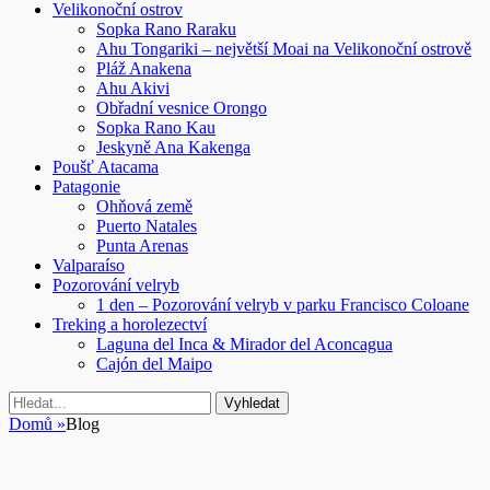
Velikonoční ostrov
Sopka Rano Raraku
Ahu Tongariki – největší Moai na Velikonoční ostrově
Pláž Anakena
Ahu Akivi
Obřadní vesnice Orongo
Sopka Rano Kau
Jeskyně Ana Kakenga
Poušť Atacama
Patagonie
Ohňová země
Puerto Natales
Punta Arenas
Valparaíso
Pozorování velryb
1 den – Pozorování velryb v parku Francisco Coloane
Treking a horolezectví
Laguna del Inca & Mirador del Aconcagua
Cajón del Maipo
Vyhledávání
Hledat:
Domů
»
Blog