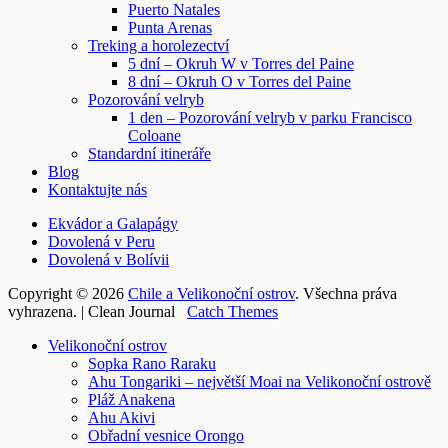
Puerto Natales
Punta Arenas
Treking a horolezectví
5 dní – Okruh W v Torres del Paine
8 dní – Okruh O v Torres del Paine
Pozorování velryb
1 den – Pozorování velryb v parku Francisco
Coloane
Standardní itineráře
Blog
Kontaktujte nás
Ekvádor a Galapágy
Dovolená v Peru
Dovolená v Bolívii
Copyright © 2026
Chile a Velikonoční ostrov
. Všechna práva
vyhrazena. | Clean Journal
Catch Themes
Rolovat
Velikonoční ostrov
nahoru
Sopka Rano Raraku
Ahu Tongariki – největší Moai na Velikonoční ostrově
Pláž Anakena
Ahu Akivi
Obřadní vesnice Orongo