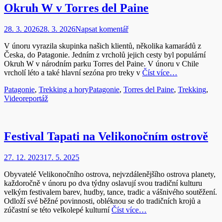
Okruh W v Torres del Paine
Publikováno
28. 3. 2026
28. 3. 2026
Napsat komentář
V únoru vyrazila skupinka našich klientů, několika kamarádů z
Česka, do Patagonie. Jedním z vrcholů jejich cesty byl populární
Okruh W v národním parku Torres del Paine. V únoru v Chile
vrcholí léto a také hlavní sezóna pro treky v
Číst více…
Rubriky
Štítky
Patagonie
,
Trekking a hory
Patagonie
,
Torres del Paine
,
Trekking
,
Videoreportáž
Festival Tapati na Velikonočním ostrově
Publikováno
27. 12. 2023
17. 5. 2025
Obyvatelé Velikonočního ostrova, nejvzdálenějšího ostrova planety,
každoročně v únoru po dva týdny oslavují svou tradiční kulturu
velkým festivalem barev, hudby, tance, tradic a vášnivého soutěžení.
Odloží své běžné povinnosti, obléknou se do tradičních krojů a
zúčastní se této velkolepé kulturní
Číst více…